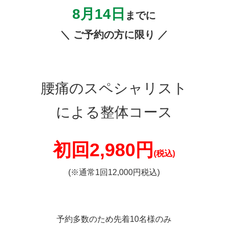
ターンに分けられます。
①骨盤、股関節の筋肉・筋膜の硬さによる神経の圧迫
②骨盤や脊柱の歪みにより腰や骨盤の関節による神経の圧迫
③椎間板ヘルニア、脊柱管狭窄症、すべり症などの椎間板や
腰椎(腰の骨)の変形による神経の圧迫
上記の①②が原因であれば筋肉の硬さを改善したり身体の歪
みを改善することで坐骨神経痛は改善されます。
また③のような椎間板ヘルニア、脊柱管狭窄症、すべり症な
どの症状で重篤な症状の場合は病院では手術を勧められる場
合がございます。
しかし、実際に手術を受けてもなかなか良くならなったとい
うケースも多く、手術した場所が本当の坐骨神経痛の原因で
は無いという方も多く見てきました。